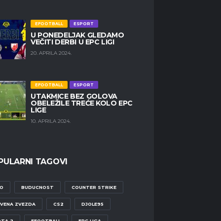
EFOOTBALL
ESPORT
U PONEDELJAK GLEDAMO
VEČITI DERBI U EPC LIGI
20. APRILA 2024.
EFOOTBALL
ESPORT
UTAKMICE BEZ GOLOVA
OBELEŽILE TREĆE KOLO EPC
LIGE
10. APRILA 2024.
PULARNI TAGOVI
O
BUDUCNOST
COUNTER STRIKE
VENA ZVEZDA
CS2
DJOLE95
TA 2
EFOOTBALL
EPC LIGA