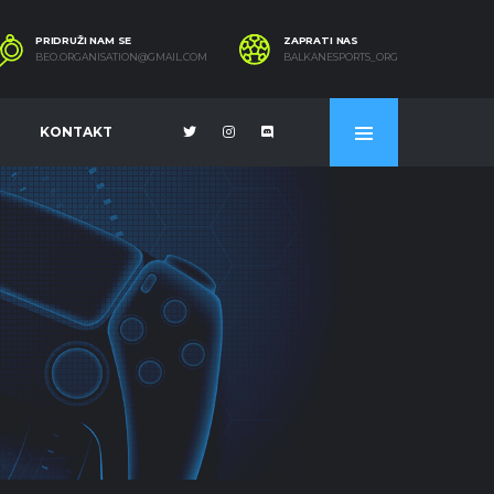
PRIDRUŽI NAM SE
ZAPRATI NAS
BEO.ORGANISATION@GMAIL.COM
BALKANESPORTS_ORG
KONTAKT