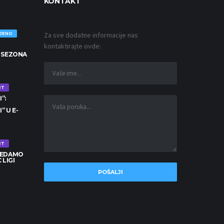
KONTAKT
Za sve dodatne informacije nas
OJENO
kontaktirajte ovde:
 SEZONA
RT
”:
” U E-
RT
LEDAMO
 LIGI