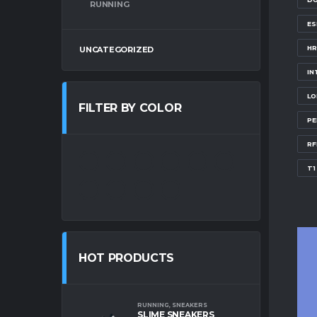
RUNNING
E
HR
UNCATEGORIZED
IN
LO
FILTER BY COLOR
PE
RF
T1
HOT PRODUCTS
RUNNING
,
SNEAKERS
SLIME SNEAKERS