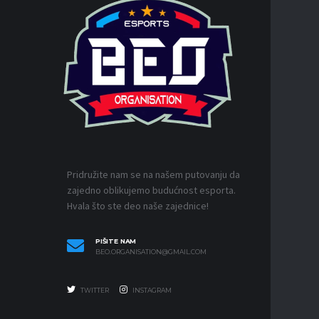
IZDVOJ
Pridružite nam se na našem putovanju da
zajedno oblikujemo budućnost esporta.
Hvala što ste deo naše zajednice!
PIŠITE NAM
BEO.ORGANISATION@GMAIL.COM
TWITTER
INSTAGRAM