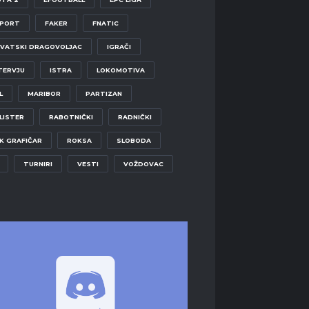
SPORT
FAKER
FNATIC
VATSKI DRAGOVOLJAC
IGRAČI
TERVJU
ISTRA
LOKOMOTIVA
L
MARIBOR
PARTIZAN
LISTER
RABOTNIČKI
RADNIČKI
K GRAFIČAR
ROKSA
SLOBODA
TURNIRI
VESTI
VOŽDOVAC