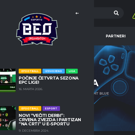
MA
EFOOTBALL
NBA
PARTNERI
EFOOTBALL
IZDVOJENO
LIGA
POČINJE ČETVRTA SEZONA
PRODAVNICA
EPC LIGE!
16. MARTA 2026.
HOME
PROIZVODI
COLOR 03 - LIGHT BLUE
EFOOTBALL
ESPORT
NOVI “VEČITI DERBI”:
CRVENA ZVEZDA I PARTIZAN
“NA CRTI” U E-SPORTU
9. DECEMBRA 2024.