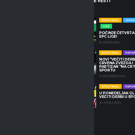
ENE VESTI
NAJNOVIJE VESTI
EFOOTBALL
IZDVOJENO
EFOOTBALL
IZDV
LIGA
LIGA
POČINJE ČETVRTA SEZONA
POČINJE ČETVRTA
EPC LIGE!
EPC LIGE!
16. MARTA 2026.
16. MARTA 2026.
EFOOTBALL
IZDVOJENO
EFOOTBALL
ESPO
NOVI “VEČITI DERBI
LIGA
CRVENA ZVEZDA I
POČINJE DRUGA SEZONA
PARTIZAN “NA CRTI
EPC CHAMPIONS PRO LIGE
SPORTU
25. MARTA 2024.
9. DECEMBRA 2024.
EFOOTBALL
IZDVOJENO
EFOOTBALL
ESPO
EPC SEASON 2 PODCAST –
U PONEDELJAK G
TANANI, BOKI & LEŠKO
VEČITI DERBI U EPC
22. MARTA 2024.
20. APRILA 2024.