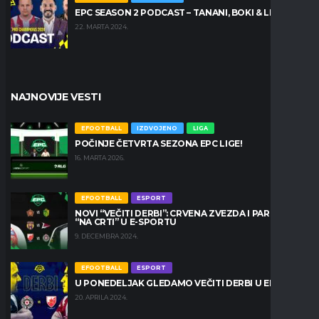
EPC SEASON 2 PODCAST – TANANI, BOKI & LEŠKO
22. MARTA 2024.
NAJNOVIJE VESTI
EFOOTBALL
IZDVOJENO
LIGA
POČINJE ČETVRTA SEZONA EPC LIGE!
16. MARTA 2026.
EFOOTBALL
ESPORT
NOVI “VEČITI DERBI”: CRVENA ZVEZDA I PARTIZAN
“NA CRTI” U E-SPORTU
9. DECEMBRA 2024.
EFOOTBALL
ESPORT
U PONEDELJAK GLEDAMO VEČITI DERBI U EPC LIGI
20. APRILA 2024.