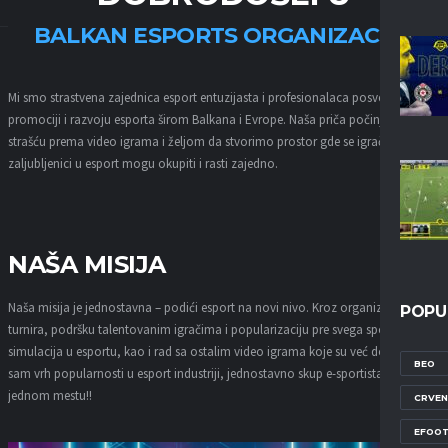
BALKAN ESPORTS ORGANIZACIJU
Mi smo strastvena zajednica esport entuzijasta i profesionalaca posvećenih
promociji i razvoju esporta širom Balkana i Evrope. Naša priča počinje sa
strašću prema video igrama i željom da stvorimo prostor gde se igrači, timovi i
zaljubljenici u esport mogu okupiti i rasti zajedno.
NAŠA MISIJA
Naša misija je jednostavna – podići esport na novi nivo. Kroz organizaciju
POPU
turnira, podršku talentovanim igračima i popularizaciju pre svega sportskih
simulacija u esportu, kao i rad sa ostalim video igrama koje su već doživele
BEO
sam vrh popularnosti u esport industriji, jednostavno skup e-sportista na
jednom mestu!!
CRVEN
EFOOT