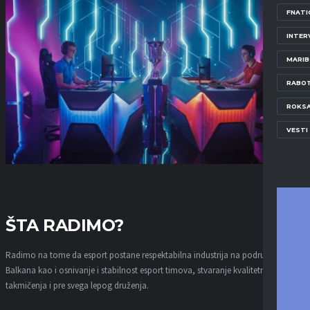
FNATI
INTER
MARI
RABOT
ROKS
VESTI
ŠTA RADIMO?
Radimo na tome da esport postane respektabilna industrija na području
Balkana kao i osnivanje i stabilnost esport timova, stvaranje kvalitetnih
takmičenja i pre svega lepog druženja.