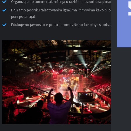
Organizujemo turnire i takmičenja u različitim esport disciplinama.
Pružamo podršku talentovanim igračima i timovima kako bi ostvarili svoj
puni potencijal.
Edukujemo javnost o esportu i promovišemo fair play i sportski duh.