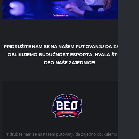
PRIDRUŽITE NAM SE NA NAŠEM PUTOVANJU DA ZAJEDNO
OBLIKUJEMO BUDUĆNOST ESPORTA. HVALA ŠTO STE
DEO NAŠE ZAJEDNICE!
Pridružite nam se na našem putovanju da zajedno oblikujemo