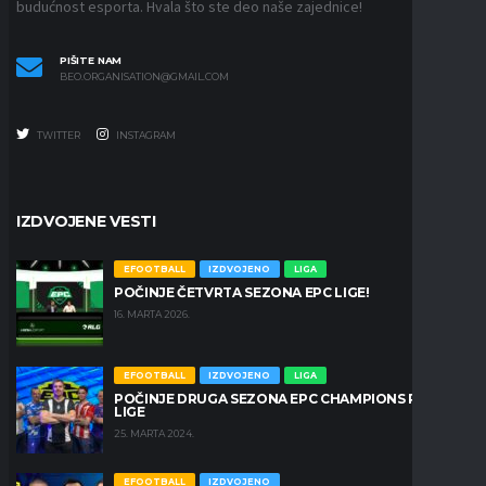
budućnost esporta. Hvala što ste deo naše zajednice!
PIŠITE NAM
BEO.ORGANISATION@GMAIL.COM
TWITTER
INSTAGRAM
IZDVOJENE VESTI
EFOOTBALL
IZDVOJENO
LIGA
POČINJE ČETVRTA SEZONA EPC LIGE!
16. MARTA 2026.
EFOOTBALL
IZDVOJENO
LIGA
POČINJE DRUGA SEZONA EPC CHAMPIONS PRO
LIGE
25. MARTA 2024.
EFOOTBALL
IZDVOJENO