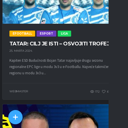
EFOOTBALL
ESPORT
LIGA
TATAR: CILJ JE ISTI – OSVOJITI TROFEJ
25. MARTA 2024.
Kapiten ESD Budućnosti Bojan Tatar najavljuje drugu sezonu
regionalne EPC lige u modu 3v3 u e-Footballu. Najveće takmičenje u
regionu u modu 3v3 u...
WEBMASTER
172
61
0