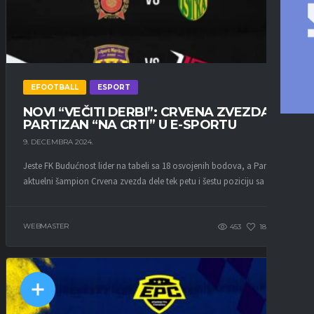
EFOOTBALL
ESPORT
NOVI “VEČITI DERBI”: CRVENA ZVEZDA I
PARTIZAN “NA CRTI” U E-SPORTU
9. DECEMBRA 2024.
Jeste FK Budućnost lider na tabeli sa 18 osvojenih bodova, a Partizan i
aktuelni šampion Crvena zvezda dele tek petu i šestu poziciju sa pet...
WEBMASTER
453
183
0