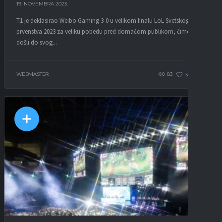
19. NOVEMBRA 2023.
T1 je deklasirao Weibo Gaming 3-0 u velikom finalu LoL Svetskog
prvenstva 2023 za veliku pobedu pred domaćom publikom, čime su
došli do svog...
WEBMASTER
83
30
0