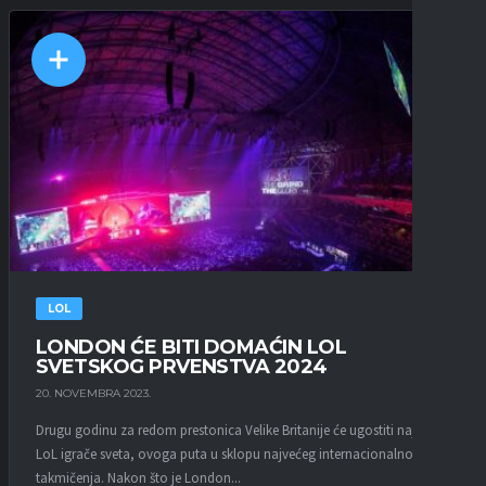
LOL
LONDON ĆE BITI DOMAĆIN LOL
SVETSKOG PRVENSTVA 2024
20. NOVEMBRA 2023.
Drugu godinu za redom prestonica Velike Britanije će ugostiti najbole
LoL igrače sveta, ovoga puta u sklopu najvećeg internacionalnog
takmičenja. Nakon što je London...