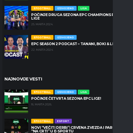
EFOOTBALL
IZDVOJENO
LIGA
POČINJE DRUGA SEZONA EPC CHAMPIONS PRO
LIGE
25. MARTA 2024.
EFOOTBALL
IZDVOJENO
EPC SEASON 2 PODCAST – TANANI, BOKI & LEŠKO
22. MARTA 2024.
NAJNOVIJE VESTI
EFOOTBALL
IZDVOJENO
LIGA
POČINJE ČETVRTA SEZONA EPC LIGE!
16. MARTA 2026.
EFOOTBALL
ESPORT
NOVI “VEČITI DERBI”: CRVENA ZVEZDA I PARTIZAN
“NA CRTI” U E-SPORTU