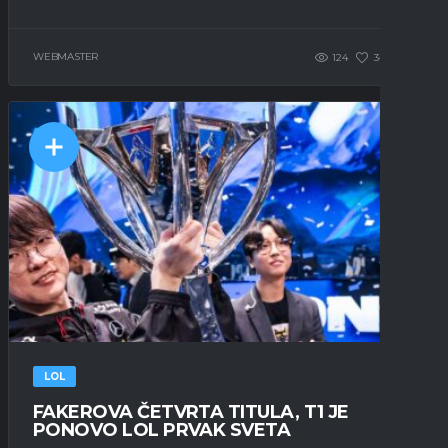
WEBMASTER
124
34
0
LOL
FAKEROVA ČETVRTA TITULA, T1 JE
PONOVO LOL PRVAK SVETA