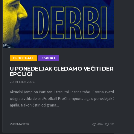
EFOOTBALL
ESPORT
U PONEDELJAK GLEDAMO VEČITI DERBI U
EPC LIGI
20. APRILA 2024.
Aktuelni šampion Partizan, i trenutni lider na tabeli Crvena zvezda će
odigrati veliki derbi eFootball ProChampions Lige u ponedeljak 22.
aprila. Nakon četiri odigrana...
WEBMASTER
454
189
0