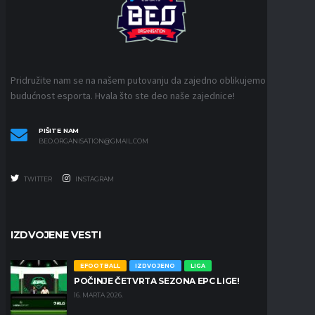
Pridružite nam se na našem putovanju da zajedno oblikujemo
budućnost esporta. Hvala što ste deo naše zajednice!
PIŠITE NAM
BEO.ORGANISATION@GMAIL.COM
TWITTER
INSTAGRAM
IZDVOJENE VESTI
EFOOTBALL
IZDVOJENO
LIGA
POČINJE ČETVRTA SEZONA EPC LIGE!
16. MARTA 2026.