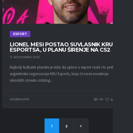
ESPORT
LIONEL MESI POSTAO SUVLASNIK KRU
ESPORTSA, U PLANU ŠIRENJE NA CS2
11. NOVEMBRA 2023.
Najbolji fudbaler planete je rešio da uplovi u esport vode i to preko
argentinske organizacije KRU Esports, koja će nove investicije
iskoristiti između ostalog...
WEBMASTER
116
66
0
1
2