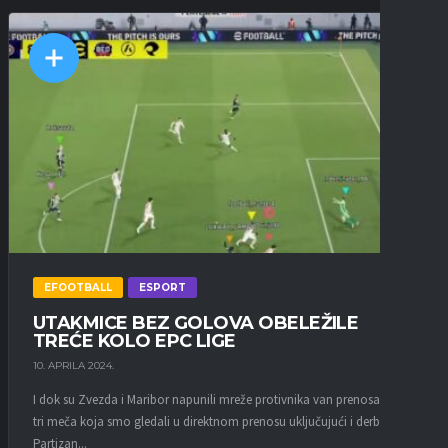
EFOOTBALL
ESPORT
UTAKMICE BEZ GOLOVA OBELEŽILE
TREĆE KOLO EPC LIGE
10. APRILA 2024.
I dok su Zvezda i Maribor napunili mreže protivnika van prenosa, sva
tri meča koja smo gledali u direktnom prenosu uključujući i derbi
Partizan...