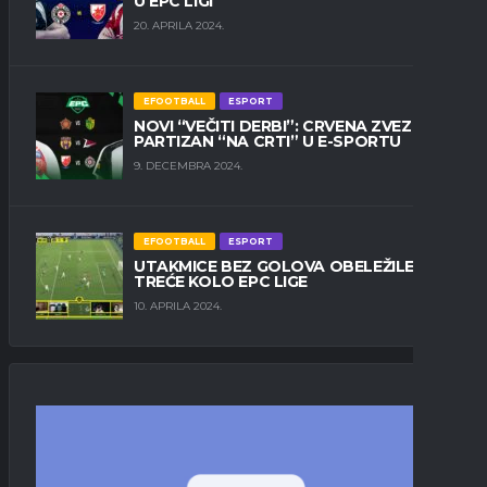
U EPC LIGI
20. APRILA 2024.
EFOOTBALL
ESPORT
NOVI “VEČITI DERBI”: CRVENA ZVEZDA I
PARTIZAN “NA CRTI” U E-SPORTU
9. DECEMBRA 2024.
EFOOTBALL
ESPORT
UTAKMICE BEZ GOLOVA OBELEŽILE
TREĆE KOLO EPC LIGE
10. APRILA 2024.