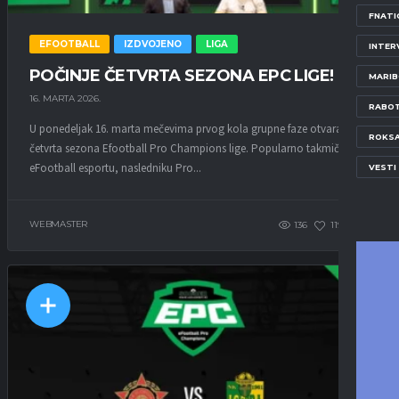
FNATI
EFOOTBALL
IZDVOJENO
LIGA
INTER
POČINJE ČETVRTA SEZONA EPC LIGE!
MARI
16. MARTA 2026.
RABOT
U ponedeljak 16. marta mečevima prvog kola grupne faze otvara se
ROKS
četvrta sezona Efootball Pro Champions lige. Popularno takmičenje u
eFootball esportu, nasledniku Pro...
VESTI
WEBMASTER
136
119
0