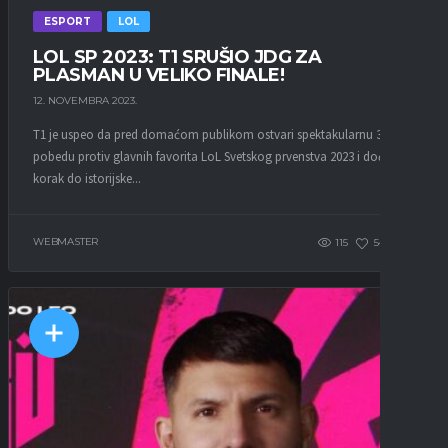
ESPORT
LOL
LOL SP 2023: T1 SRUŠIO JDG ZA
PLASMAN U VELIKO FINALE!
12. NOVEMBRA 2023.
T1 je uspeo da pred domaćom publikom ostvari spektakularnu 3-1
pobedu protiv glavnih favorita LoL Svetskog prvenstva 2023 i dođe na
korak do istorijske...
WEBMASTER
115
54
0