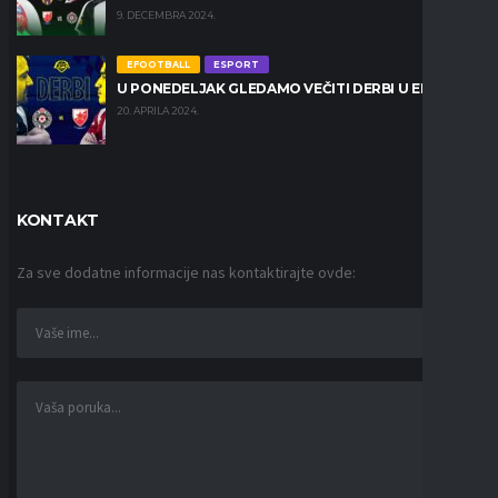
9. DECEMBRA 2024.
EFOOTBALL
ESPORT
U PONEDELJAK GLEDAMO VEČITI DERBI U EPC LIGI
20. APRILA 2024.
KONTAKT
Za sve dodatne informacije nas kontaktirajte ovde: