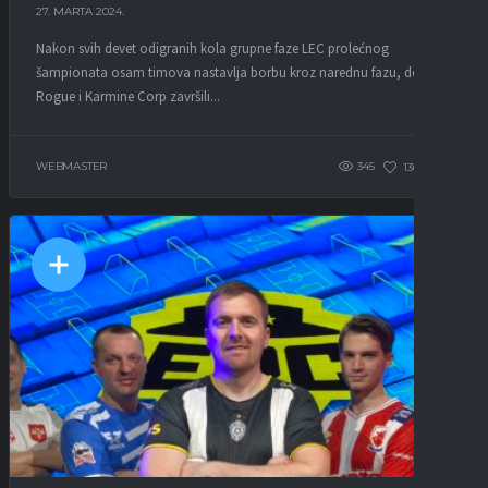
27. MARTA 2024.
Nakon svih devet odigranih kola grupne faze LEC prolećnog
šampionata osam timova nastavlja borbu kroz narednu fazu, dok su
Rogue i Karmine Corp završili...
WEBMASTER
345
130
0