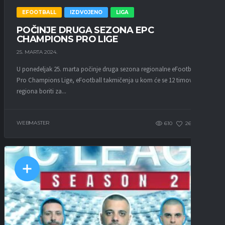
EFOOTBALL
IZDVOJENO
LIGA
POČINJE DRUGA SEZONA EPC
CHAMPIONS PRO LIGE
25. MARTA 2024.
U ponedeljak 25. marta počinje druga sezona regionalne eFootball
Pro Champions Lige, eFootball takmičenja u kom će se 12 timova iz
regiona boriti za...
WEBMASTER
610
261
0