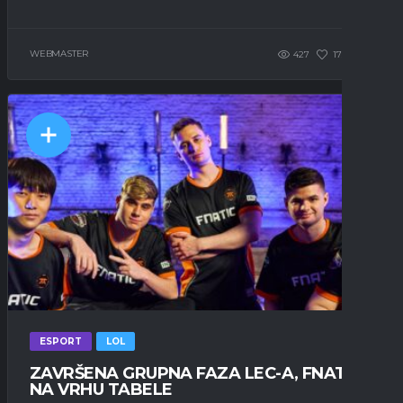
WEBMASTER
427
175
0
ESPORT
LOL
ZAVRŠENA GRUPNA FAZA LEC-A, FNATIC
NA VRHU TABELE