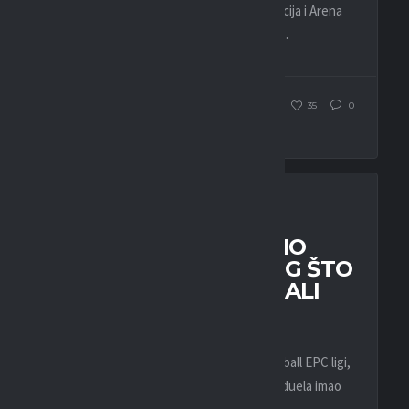
EPC 3 na 3 lige, koju organizuju BEO asocijacija i Arena
eSport televizija, porazili hrvatsku Mladost...
WEBMASTER
96
35
0
EFOOTBALL
ESPORT
LIGA
CZV DJOLE95: MOŽEMO
MNOGO VIŠE OD ONOG ŠTO
SMO DO SADA POKAZALI
22. OKTOBRA 2023.
Pred nama je sutra prvi večiti derbi u eFootball EPC ligi,
a evo i šta je jedan od aktera predstojećeg duela imao