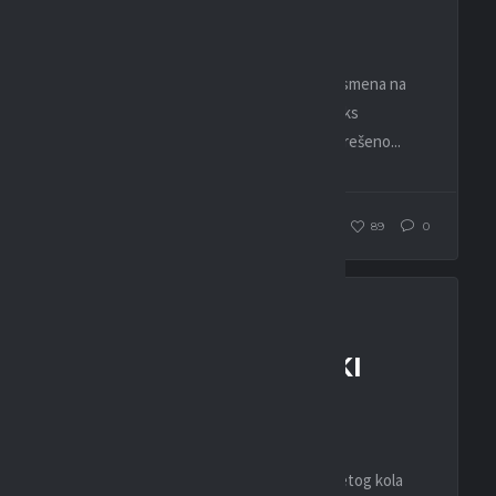
7. NOVEMBRA 2023.
Sedmo kolo eFootball BPC lige je obeležila smena na
vrhu tabele. Sloboda iz Tuzle je iskoristila kiks
Budućnosti iz Podgorice koja je odigrala nerešeno...
WEBMASTER
174
89
0
EFOOTBALL
ESPORT
LIGA
BUDUĆNOST RUTINSKI
PROTIV NK MLADOST
24. OKTOBRA 2023.
E-fudbaleri Budućnosti sinoć su u okviru petog kola