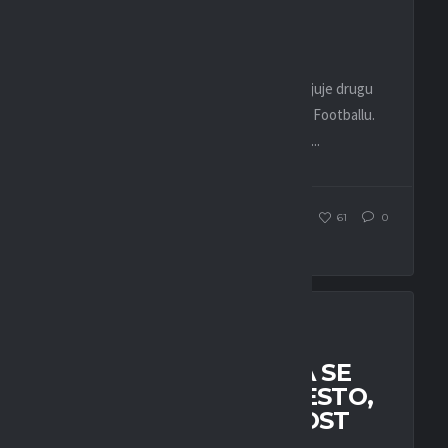
OSVOJITI TROFEJ
25. MARTA 2024.
Kapiten ESD Budućnosti Bojan Tatar najavljuje drugu
sezonu regionalne EPC lige u modu 3v3 u e-Footballu.
Najveće takmičenje u regionu u modu 3v3 u...
WEBMASTER
172
61
0
EFOOTBALL
LIGA
EPC: SLOBODA TUZLA SE
PROBILA NA PRVO MESTO,
PARTIZAN I BUDUĆNOST
BEZ POBEDA