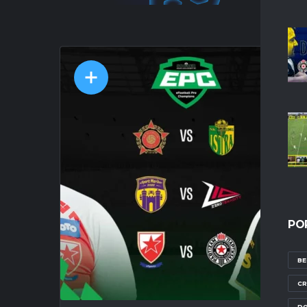
PO
BE
CR
DO