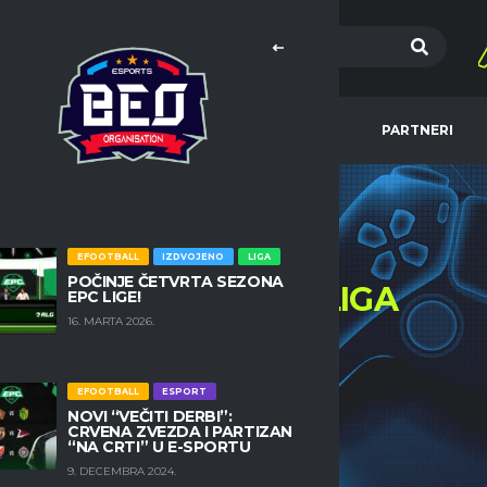
MA
EFOOTBALL
NBA
PARTNERI
EFOOTBALL
IZDVOJENO
LIGA
POČINJE ČETVRTA SEZONA
OZNAKA: EPC
LIGA
EPC LIGE!
16. MARTA 2026.
HOME
VESTI
EPC LIGA
EFOOTBALL
ESPORT
NOVI “VEČITI DERBI”:
CRVENA ZVEZDA I PARTIZAN
“NA CRTI” U E-SPORTU
9. DECEMBRA 2024.