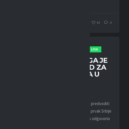
da izjavi...
WEBMASTER
101
61
0
EFOOTBALL
ESPORT
IZDVOJENO
LIGA
PAR ROKSA22: EPC LIGA JE
VELIKI KORAK NAPRED ZA
RAZVOJ EFOOTBALL-A U
REGIONU
22. OKTOBRA 2023.
Partizan će u predstojećem večitom derbiju predvoditi
Marko “Roksa22” Roksić, aktuelni eFootball prvak Srbije
i prošlogodišnji šampion Evrope. On je za nas odgovorio
na...