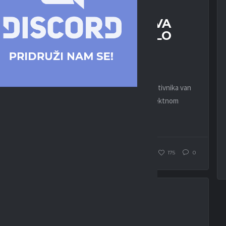
EFOOTBALL
ESPORT
UTAKMICE BEZ GOLOVA
OBELEŽILE TREĆE KOLO
EPC LIGE
10. APRILA 2024.
I dok su Zvezda i Maribor napunili mreže protivnika van
prenosa, sva tri meča koja smo gledali u direktnom
prenosu uključujući i derbi Partizan...
WEBMASTER
427
175
0
EFOOTBALL
ESPORT
LIGA
TATAR: CILJ JE ISTI –