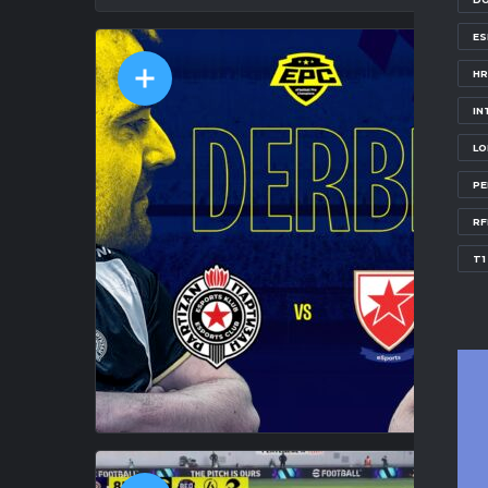
E
HR
IN
LO
PE
RF
T1