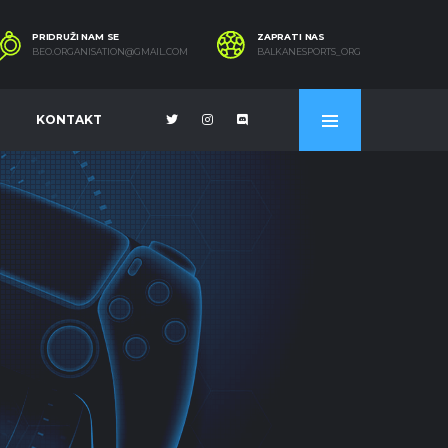
PRIDRUŽI NAM SE
ZAPRATI NAS
BEO.ORGANISATION@GMAIL.COM
BALKANESPORTS_ORG
KONTAKT