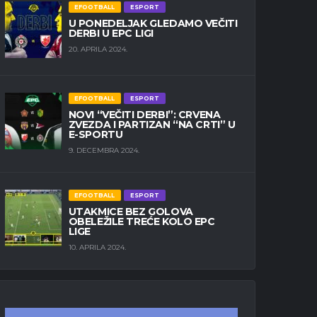
EFOOTBALL
ESPORT
U PONEDELJAK GLEDAMO VEČITI
DERBI U EPC LIGI
20. APRILA 2024.
EFOOTBALL
ESPORT
NOVI “VEČITI DERBI”: CRVENA
ZVEZDA I PARTIZAN “NA CRTI” U
E-SPORTU
9. DECEMBRA 2024.
EFOOTBALL
ESPORT
UTAKMICE BEZ GOLOVA
OBELEŽILE TREĆE KOLO EPC
LIGE
10. APRILA 2024.