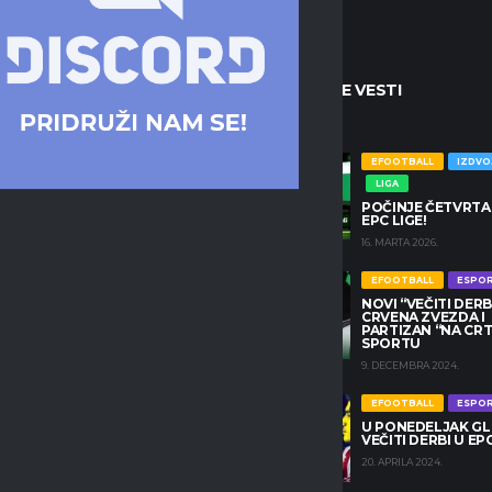
ENE VESTI
NAJNOVIJE VESTI
EFOOTBALL
IZDVOJENO
EFOOTBALL
IZDV
LIGA
LIGA
POČINJE ČETVRTA SEZONA
POČINJE ČETVRTA
EPC LIGE!
EPC LIGE!
16. MARTA 2026.
16. MARTA 2026.
EFOOTBALL
IZDVOJENO
EFOOTBALL
ESPO
NOVI “VEČITI DERBI
LIGA
CRVENA ZVEZDA I
POČINJE DRUGA SEZONA
PARTIZAN “NA CRTI
EPC CHAMPIONS PRO LIGE
SPORTU
25. MARTA 2024.
9. DECEMBRA 2024.
EFOOTBALL
IZDVOJENO
EFOOTBALL
ESPO
EPC SEASON 2 PODCAST –
U PONEDELJAK G
TANANI, BOKI & LEŠKO
VEČITI DERBI U EPC
22. MARTA 2024.
20. APRILA 2024.