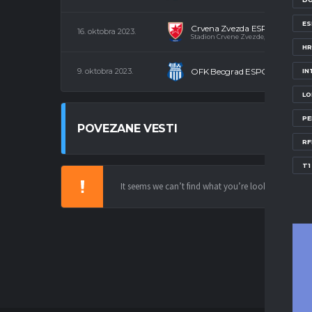
E
Crvena Zvezda ESPORTS
16. oktobra 2023.
Stadion Crvene Zvezde, popularna M
HR
9. oktobra 2023.
OFK Beograd ESPORTS
IN
LO
PE
POVEZANE VESTI
RF
T1
It seems we can’t find what you’re looking for.