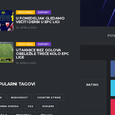
EFOOTBALL
ESPORT
U PONEDELJAK GLEDAMO
VEČITI DERBI U EPC LIGI
20. APRILA 2024.
ATISTIKA
BIOGRAFIJA
POV
EFOOTBALL
ESPORT
UTAKMICE BEZ GOLOVA
OBELEŽILE TREĆE KOLO EPC
LIGE
10. APRILA 2024.
PULARNI TAGOVI
RESULTS
GOALS
ASSISTS
RATING
W
0
-
2
O
BUDUCNOST
COUNTER STRIKE
VENA ZVEZDA
CS2
DJOLE95
W
0
-
3
TA 2
EFOOTBALL
EPC LIGA