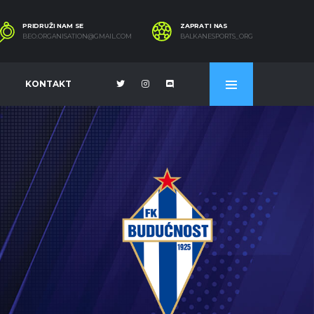
PRIDRUŽI NAM SE
ZAPRATI NAS
BEO.ORGANISATION@GMAIL.COM
BALKANESPORTS_ORG
KONTAKT