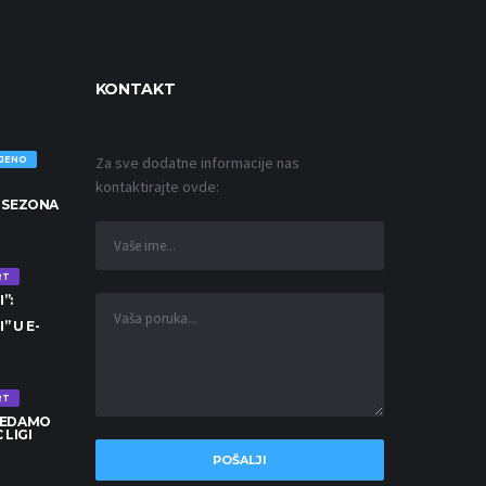
KONTAKT
Za sve dodatne informacije nas
OJENO
kontaktirajte ovde:
 SEZONA
RT
”:
” U E-
RT
LEDAMO
 LIGI