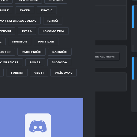
SPORT
FAKER
FNATIC
W
1
-
3
arakana
VATSKI DRAGOVOLJAC
IGRAČI
W
1
-
0
TERVJU
ISTRA
LOKOMOTIVA
L
MARIBOR
PARTIZAN
LISTER
RABOTNIČKI
RADNIČKI
SEE ALL NEWS
K GRAFIČAR
ROKSA
SLOBODA
TURNIRI
VESTI
VOŽDOVAC