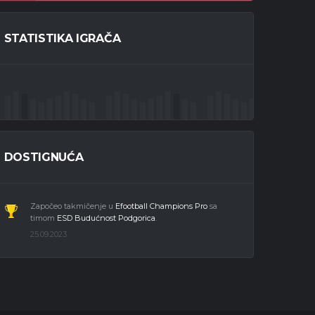
STATISTIKA IGRAČA
DOSTIGNUĆA
Započeo takmičenje u
Efootball Champions Pro
sa
timom
ESD Budućnost Podgorica
.
25.09.2023