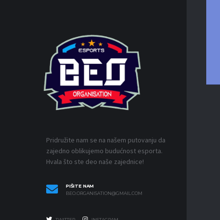
IZDVOJ
Pridružite nam se na našem putovanju da
zajedno oblikujemo budućnost esporta.
Hvala što ste deo naše zajednice!
PIŠITE NAM
BEO.ORGANISATION@GMAIL.COM
TWITTER
INSTAGRAM