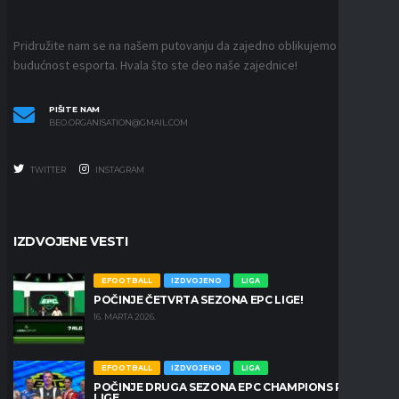
Pridružite nam se na našem putovanju da zajedno oblikujemo
budućnost esporta. Hvala što ste deo naše zajednice!
PIŠITE NAM
BEO.ORGANISATION@GMAIL.COM
TWITTER
INSTAGRAM
IZDVOJENE VESTI
EFOOTBALL
IZDVOJENO
LIGA
POČINJE ČETVRTA SEZONA EPC LIGE!
16. MARTA 2026.
EFOOTBALL
IZDVOJENO
LIGA
POČINJE DRUGA SEZONA EPC CHAMPIONS PRO
LIGE