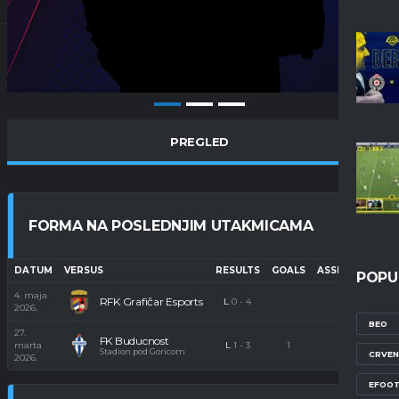
PREGLED
FORMA NA POSLEDNJIM UTAKMICAMA
DATUM
VERSUS
RESULTS
GOALS
ASSISTS
RATI
POPU
4. maja
RFK Grafičar Esports
L
0
-
4
936
2026.
BEO
27.
FK Buducnost
marta
L
1
-
3
1
1215
Stadion pod Goricom
CRVEN
2026.
EFOOT