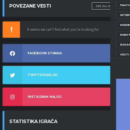
POVEZANE VESTI
FNATI
SEE ALL NEWS
INTER
MARI
It seems we can’t find what you’re looking for.
RABOT
ROKS
FACEBOOK STRANA
VESTI
TWITTER NALOG
INSTAGRAM NALOG
STATISTIKA IGRAČA