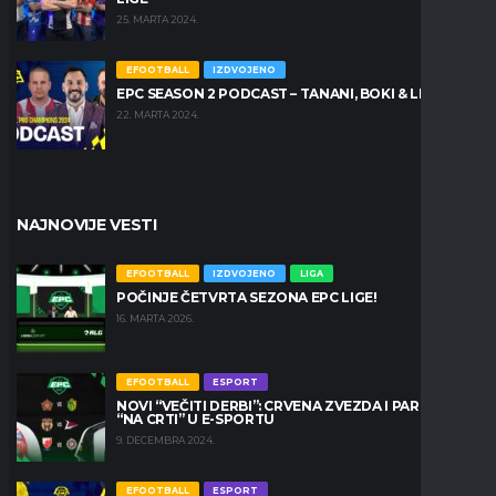
25. MARTA 2024.
EFOOTBALL
IZDVOJENO
EPC SEASON 2 PODCAST – TANANI, BOKI & LEŠKO
22. MARTA 2024.
NAJNOVIJE VESTI
EFOOTBALL
IZDVOJENO
LIGA
POČINJE ČETVRTA SEZONA EPC LIGE!
16. MARTA 2026.
EFOOTBALL
ESPORT
NOVI “VEČITI DERBI”: CRVENA ZVEZDA I PARTIZAN
“NA CRTI” U E-SPORTU
9. DECEMBRA 2024.
EFOOTBALL
ESPORT