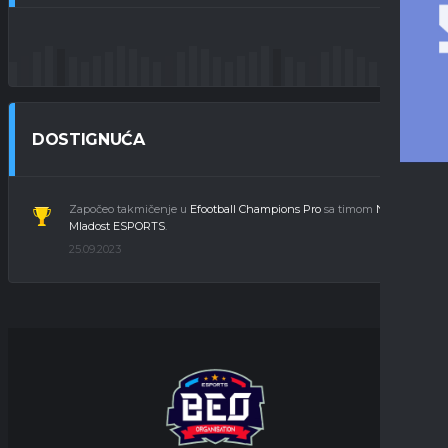
DOSTIGNUĆA
Započeo takmičenje u
Efootball Champions Pro
sa timom
NK
Mladost ESPORTS
.
25.09.2023