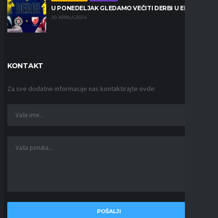
U PONEDELJAK GLEDAMO VEČITI DERBI U EPC LIGI
20. APRILA 2024.
KONTAKT
Za sve dodatne informacije nas kontaktirajte ovde: