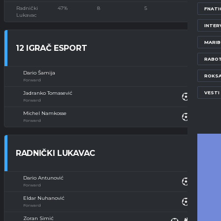
Radnički
47%
8
5
1
FNATI
Lukavac
INTER
MARI
12 IGRAČ ESPORT
RABOT
Dario Šamija
ROKS
Forward
VESTI
Jadranko Tomasević
Forward
Michel Namkosse
Forward
RADNIČKI LUKAVAC
Dario Antunović
Forward
Eldar Nuhanović
Forward
Zoran Simić