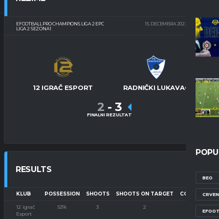
EFOOTBALL PRO CHAMPIONS LIGA 2 EPC
15. DECEMBRA 2023.
21:00
LIGA 2 SEZONA 1
12 IGRAČ ESPORT
RADNIČKI LUKAVAC
2
-
3
FINALNI REZULTAT
POPU
RESULTS
BEO
KLUB
POSSESSION
SHOOTS
SHOOTS ON TARGET
CORNERS
P
CRVEN
12 igrač
53%
3
2
1
EFOOT
Esport