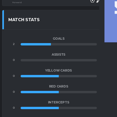
Forward
MATCH STATS
GOALS
2
3
ASSISTS
0
2
YELLOW CARDS
0
0
RED CARDS
0
0
INTERCEPTS
0
0