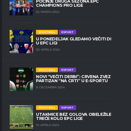
POČINJE DRUGA SEZONA EPC
CHAMPIONS PRO LIGE
25. MARTA 2024.
EFOOTBALL
ESPORT
U PONEDELJAK GLEDAMO VEČITI DERBI
U EPC LIGI
20. APRILA 2024.
EFOOTBALL
ESPORT
NOVI “VEČITI DERBI”: CRVENA ZVEZDA I
PARTIZAN “NA CRTI” U E-SPORTU
9. DECEMBRA 2024.
EFOOTBALL
ESPORT
UTAKMICE BEZ GOLOVA OBELEŽILE
TREĆE KOLO EPC LIGE
10. APRILA 2024.