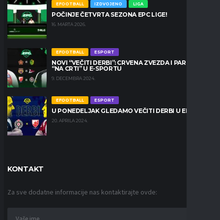
EFOOTBALL
IZDVOJENO
LIGA
POČINJE ČETVRTA SEZONA EPC LIGE!
16. MARTA 2026.
EFOOTBALL
ESPORT
NOVI “VEČITI DERBI”: CRVENA ZVEZDA I PARTIZAN
“NA CRTI” U E-SPORTU
9. DECEMBRA 2024.
EFOOTBALL
ESPORT
U PONEDELJAK GLEDAMO VEČITI DERBI U EPC LIGI
20. APRILA 2024.
KONTAKT
Za sve dodatne informacije nas kontaktirajte ovde: