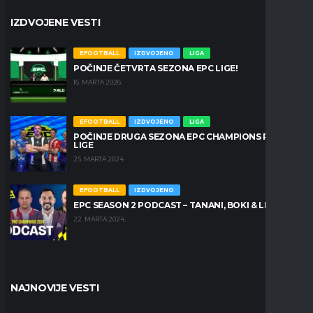
IZDVOJENE VESTI
EFOOTBALL
IZDVOJENO
LIGA
POČINJE ČETVRTA SEZONA EPC LIGE!
16. MARTA 2026.
EFOOTBALL
IZDVOJENO
LIGA
POČINJE DRUGA SEZONA EPC CHAMPIONS PRO
LIGE
25. MARTA 2024.
EFOOTBALL
IZDVOJENO
EPC SEASON 2 PODCAST – TANANI, BOKI & LEŠKO
22. MARTA 2024.
NAJNOVIJE VESTI