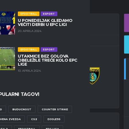
EFOOTBALL
ESPORT
U PONEDELJAK GLEDAMO
VEČITI DERBI U EPC LIGI
20. APRILA 2024.
21:00
EFOOTBALL
ESPORT
UTAKMICE BEZ GOLOVA
OBELEŽILE TREĆE KOLO EPC
LIGE
2
-
1
10. APRILA 2024.
DALTONI
ALNI REZULTAT
PULARNI TAGOVI
O
BUDUCNOST
COUNTER STRIKE
VENA ZVEZDA
CS2
DJOLE95
TA 2
EFOOTBALL
EPC LIGA