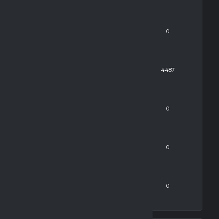
MIN
0
RATING
4487
DRB
0
PS
0
SOG
0