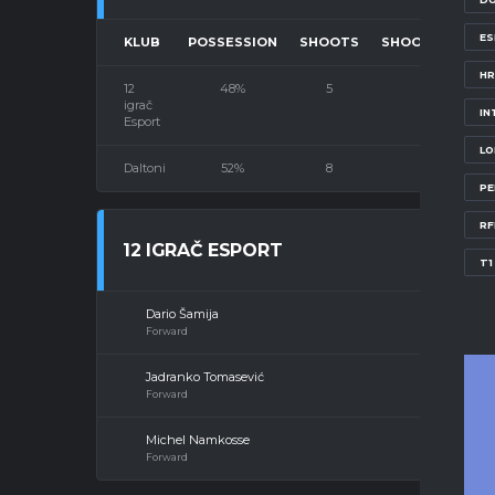
E
KLUB
POSSESSION
SHOOTS
SHOOTS ON TA
HR
12
48%
5
3
igrač
IN
Esport
LO
Daltoni
52%
8
4
PE
RF
12 IGRAČ ESPORT
T1
Dario Šamija
Forward
Jadranko Tomasević
Forward
Michel Namkosse
Forward