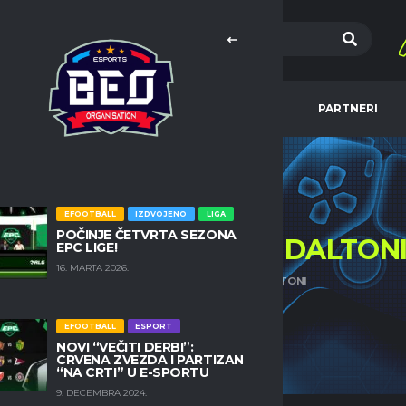
MA
EFOOTBALL
NBA
PARTNERI
EFOOTBALL
IZDVOJENO
LIGA
POČINJE ČETVRTA SEZONA
12 IGRAČ ESPORT VS
DALTON
EPC LIGE!
16. MARTA 2026.
HOME
12 IGRAČ ESPORT VS DALTONI
EFOOTBALL
ESPORT
NOVI “VEČITI DERBI”:
CRVENA ZVEZDA I PARTIZAN
“NA CRTI” U E-SPORTU
9. DECEMBRA 2024.