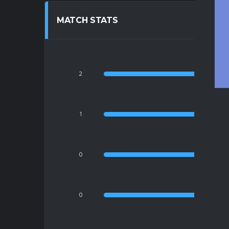
MATCH STATS
2
1
YE
0
R
0
I