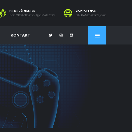
PRIDRUŽI NAM SE
ZAPRATI NAS
BEO.ORGANISATION@GMAIL.COM
BALKANESPORTS_ORG
KONTAKT
I