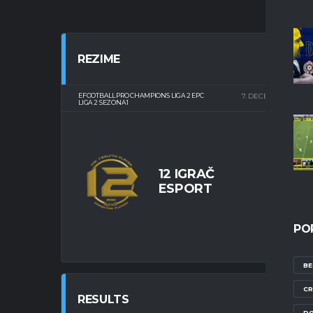
REZIME
EFOOTBALL PRO CHAMPIONS LIGA 2 EPC
7. DECEMBRA 2023.
LIGA 2 SEZONA 1
12 IGRAČ
ESPORT
FIN
PO
BE
CR
RESULTS
DO