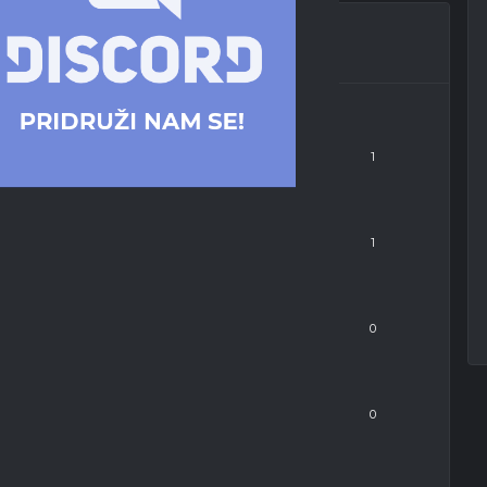
GOALS
1
ASSISTS
1
LLOW CARDS
0
ED CARDS
0
NTERCEPTS