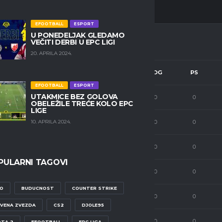
EFOOTBALL
ESPORT
U PONEDELJAK GLEDAMO
VEČITI DERBI U EPC LIGI
20. APRILA 2024.
ASSISTS
INTERCEPTS
SOG
PS
EFOOTBALL
ESPORT
UTAKMICE BEZ GOLOVA
6
0
0
0
OBELEŽILE TREĆE KOLO EPC
LIGE
6
0
0
0
10. APRILA 2024.
2
0
0
0
PULARNI TAGOVI
4
0
0
0
O
BUDUCNOST
COUNTER STRIKE
0
0
0
0
VENA ZVEZDA
CS2
DJOLE95
0
0
0
0
TA 2
EFOOTBALL
EPC LIGA