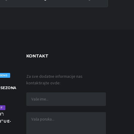
KONTAKT
Za sve dodatne informacije nas
OJENO
kontaktirajte ovde:
 SEZONA
RT
”:
” U E-