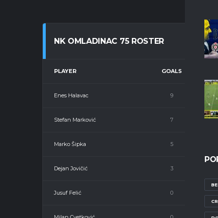
NK OMLADINAC 75 ROSTER
PLAYER
GOALS
Enes Halavac
9
Stefan Marković
7
Marko Šipka
5
PO
Dejan Jovičić
3
BE
Jusuf Felić
0
CR
Milan Cvetković
0
DO