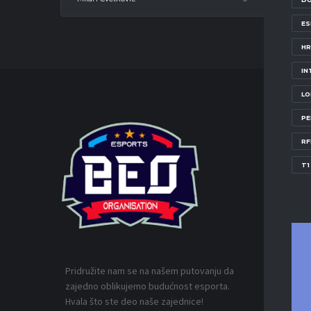
E
HR
IN
LO
PE
IZDVOJ
RF
T1
Pridružite nam se na našem putovanju da
zajedno oblikujemo budućnost esporta.
Hvala što ste deo naše zajednice!