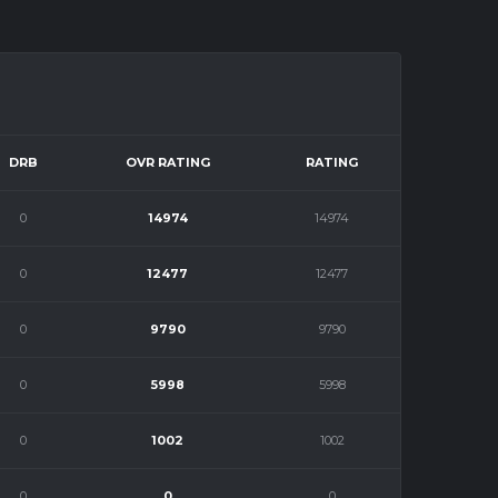
DRB
OVR RATING
RATING
0
14974
14974
0
12477
12477
0
9790
9790
0
5998
5998
0
1002
1002
0
0
0