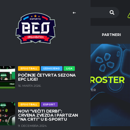
MA
EFOOTBALL
NBA
PARTNERI
EFOOTBALL
IZDVOJENO
LIGA
POČINJE ČETVRTA SEZONA
NK OMLADINAC 75
ROSTER
EPC LIGE!
16. MARTA 2026.
HOME
NK OMLADINAC 75 ROSTER
EFOOTBALL
ESPORT
NOVI “VEČITI DERBI”:
CRVENA ZVEZDA I PARTIZAN
“NA CRTI” U E-SPORTU
9. DECEMBRA 2024.