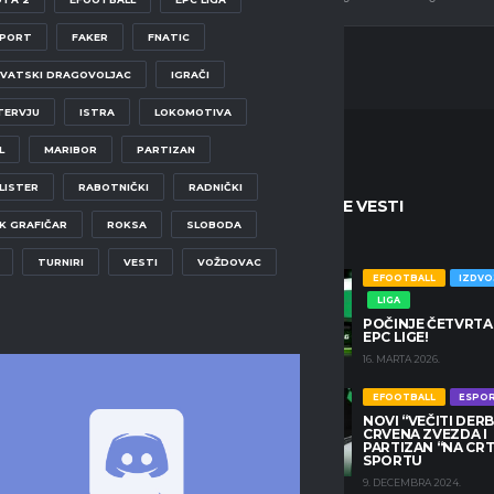
SPORT
FAKER
FNATIC
VATSKI DRAGOVOLJAC
IGRAČI
TERVJU
ISTRA
LOKOMOTIVA
L
MARIBOR
PARTIZAN
LISTER
RABOTNIČKI
RADNIČKI
ENE VESTI
NAJNOVIJE VESTI
K GRAFIČAR
ROKSA
SLOBODA
TURNIRI
VESTI
VOŽDOVAC
EFOOTBALL
IZDVOJENO
EFOOTBALL
IZDV
LIGA
LIGA
POČINJE ČETVRTA SEZONA
POČINJE ČETVRTA
EPC LIGE!
EPC LIGE!
16. MARTA 2026.
16. MARTA 2026.
EFOOTBALL
IZDVOJENO
EFOOTBALL
ESPO
NOVI “VEČITI DERBI
LIGA
CRVENA ZVEZDA I
POČINJE DRUGA SEZONA
PARTIZAN “NA CRTI
EPC CHAMPIONS PRO LIGE
SPORTU
25. MARTA 2024.
9. DECEMBRA 2024.