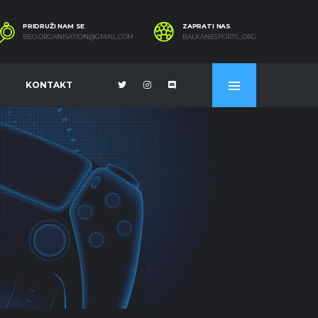
PRIDRUŽI NAM SE
ZAPRATI NAS
BEO.ORGANISATION@GMAIL.COM
BALKANESPORTS_ORG
KONTAKT