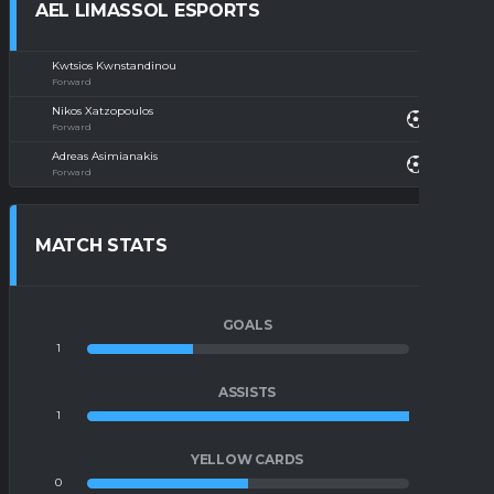
AEL LIMASSOL ESPORTS
Kwtsios Kwnstandinou
Forward
Nikos Xatzopoulos
Forward
Adreas Asimianakis
Forward
MATCH STATS
GOALS
1
2
ASSISTS
1
0
YELLOW CARDS
0
0