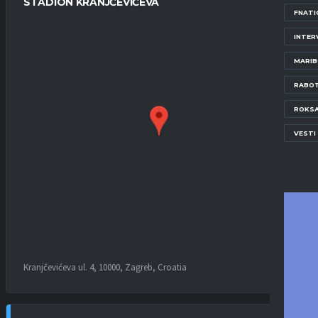
STADION KRANJČEVIĆEVA
FNATI
INTER
MARI
RABOT
ROKS
VESTI
Kranjčevićeva ul. 4, 10000, Zagreb, Croatia