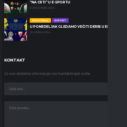
“NA CRTI” U E-SPORTU
9. DECEMBRA 2024.
EFOOTBALL
ESPORT
U PONEDELJAK GLEDAMO VEČITI DERBI U EPC LIGI
20. APRILA 2024.
KONTAKT
Za sve dodatne informacije nas kontaktirajte ovde: