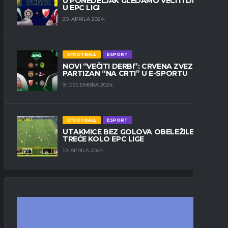
U PONEDELJAK GLEDAMO VEČITI DERBI
U EPC LIGI
20. APRILA 2024.
EFOOTBALL
ESPORT
NOVI “VEČITI DERBI”: CRVENA ZVEZDA I
PARTIZAN “NA CRTI” U E-SPORTU
9. DECEMBRA 2024.
EFOOTBALL
ESPORT
UTAKMICE BEZ GOLOVA OBELEŽILE
TREĆE KOLO EPC LIGE
10. APRILA 2024.