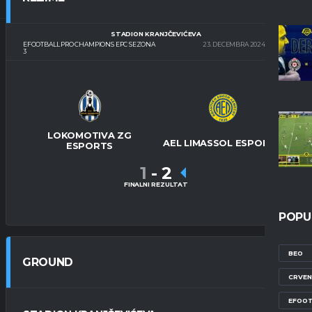
STADION KRANJČEVIĆEVA
EFOOTBALL PRO CHAMPIONS EPC SEZONA
23. DECEMBRA 2024.
20:00
3
LOKOMOTIVA ZG
AEL LIMASSOL ESPORTS
ESPORTS
1
-
2
FINALNI REZULTAT
POPU
BEO
GROUND
CRVEN
EFOOT