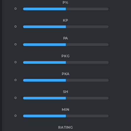
P%
0
0
KP
0
0
PA
0
0
PKG
0
0
PKA
0
0
SH
0
0
MIN
0
0
RATING