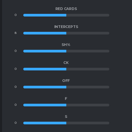
RED CARDS
0
0
INTERCEPTS
8
8
SH%
0
0
CK
0
0
OFF
0
0
F
0
0
S
0
0