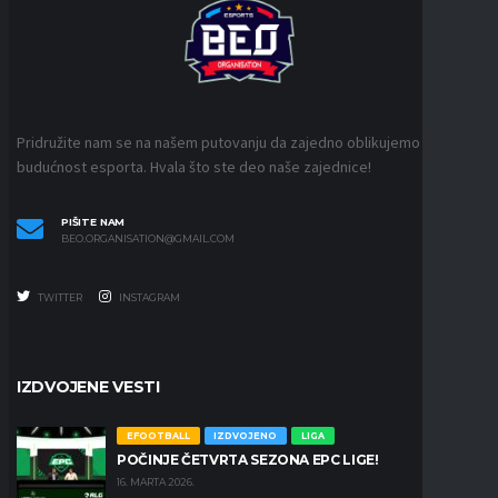
Pridružite nam se na našem putovanju da zajedno oblikujemo
budućnost esporta. Hvala što ste deo naše zajednice!
PIŠITE NAM
BEO.ORGANISATION@GMAIL.COM
TWITTER
INSTAGRAM
IZDVOJENE VESTI
EFOOTBALL
IZDVOJENO
LIGA
POČINJE ČETVRTA SEZONA EPC LIGE!
16. MARTA 2026.