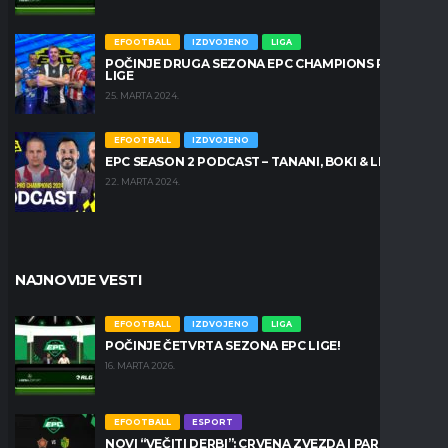
EFOOTBALL
IZDVOJENO
LIGA
POČINJE DRUGA SEZONA EPC CHAMPIONS PRO
LIGE
25. MARTA 2024.
EFOOTBALL
IZDVOJENO
EPC SEASON 2 PODCAST – TANANI, BOKI & LEŠKO
22. MARTA 2024.
NAJNOVIJE VESTI
EFOOTBALL
IZDVOJENO
LIGA
POČINJE ČETVRTA SEZONA EPC LIGE!
16. MARTA 2026.
EFOOTBALL
ESPORT
NOVI “VEČITI DERBI”: CRVENA ZVEZDA I PARTIZAN