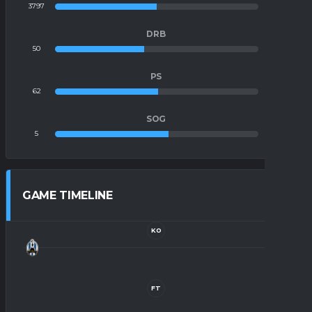
3797
3729
DRB
50
64
PS
62
59
SOG
5
4
GAME TIMELINE
KO
FT