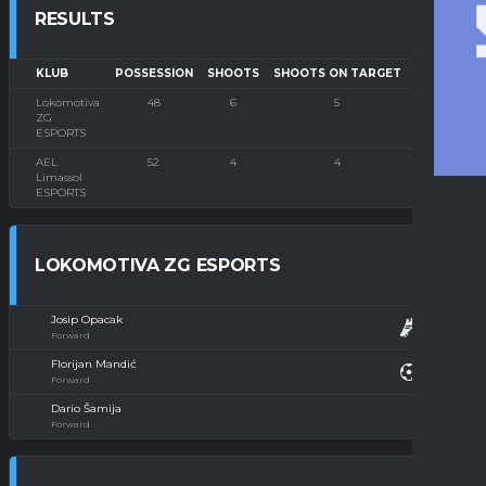
RESULTS
KLUB
POSSESSION
SHOOTS
SHOOTS ON TARGET
CORNERS
Lokomotiva
48
6
5
1
ZG
ESPORTS
AEL
52
4
4
0
Limassol
ESPORTS
LOKOMOTIVA ZG ESPORTS
Josip Opacak
Forward
Florijan Mandić
Forward
Dario Šamija
Forward